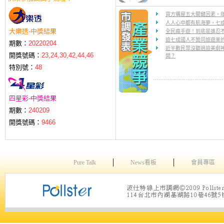
買方購屋五大關鍵因素，
人人心中都有航海夢，七
大樂透-中獎結果
全民瘋手遊！到底是誰忍
逾七成國人不贊同旅遊業
期數：
20220204
近半數民眾沒聽過追美劇
開獎號碼：
23,24,30,42,44,46
開？
特別號：
48
四星彩-中獎結果
期數：
240209
開獎號碼：
9466
│
│
Pure Talk
News看板
會員專區