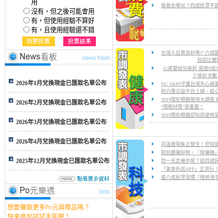
用
爸爸去哪兒？四成民眾不
沒有，但之後可能會用
有，但使用經驗不算好
有，且使用經驗還不錯
台灣人自覺良好嗎!? 六
自認比實
心疼嬰幼兒挨針 高達9成
少挨針次數
2026年1月兌換現金已匯款名單公布
NU SKIN守護台灣先心病
的力量公益平台上線，從
2019隱形眼鏡使用大調
2026年2月兌換現金已匯款名單公布
“隱眼材質”很重要！
2019隱形眼鏡認知與使用
2026年3月兌換現金已匯款名單公布
2026年4月兌換現金已匯款名單公布
同溫層現象正發生！您知
對抗塵蟎好物，「除蟎機
2025年12月兌換現金已匯款名單公布
您一天走幾步呢？近四成
「美食外送APP」正流行
逾八成民眾習慣「睡前滑
想要賺取更多Po元與贈品嗎？
快來參加試試手氣喔！