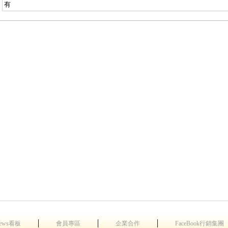
有
│
│
│
ews看板
會員專區
企業合作
FaceBook行銷集團