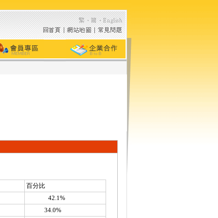
百分比
42.1%
34.0%