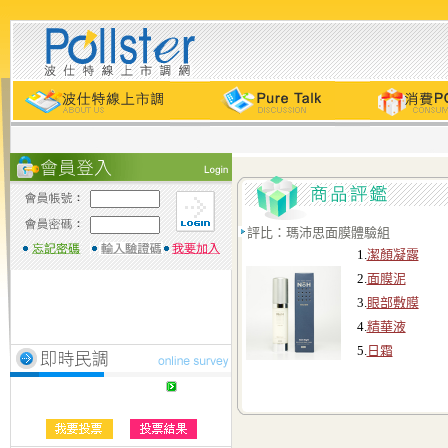
評比：瑪沛思面膜體驗組
1.
潔顏凝露
2.
面膜泥
3.
眼部敷膜
4.
精華液
5.
日霜