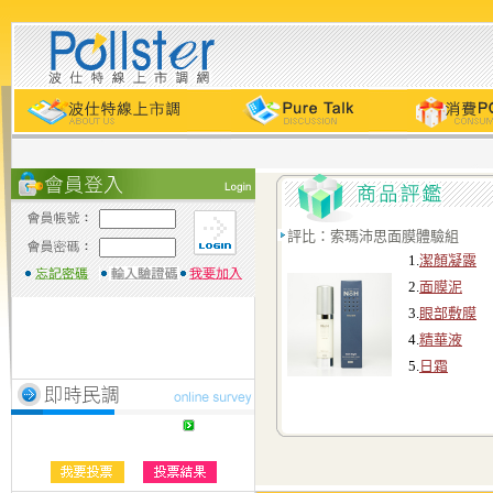
評比：索瑪沛思面膜體驗組
1.
潔顏凝露
2.
面膜泥
3.
眼部敷膜
4.
精華液
5.
日霜