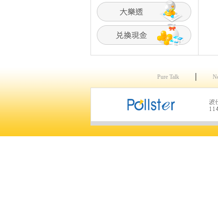
│
Pure Talk
N