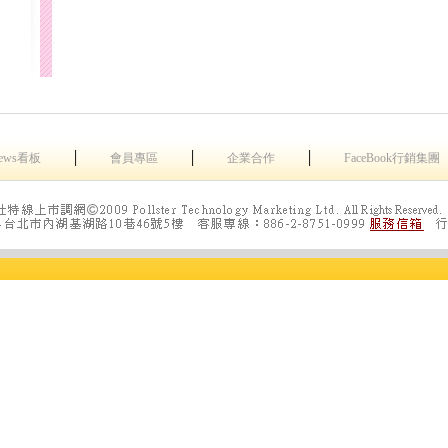
│
│
│
ews看板
會員專區
企業合作
FaceBook行銷集團