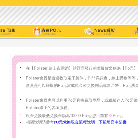
在
【
Pollster 線上市調網
】
站裡面發行的虛擬貨幣稱為
【
Po
元】
Pollster會員是透過收取電子郵件，作問券調查，線上購物等等
會員是可以賺取的Po元當成現金來兌換贈品或新台幣，Po元與新
Pollster會員也可以利用Po元直接贏取獎品，或繼續存入Po
Pollster線上的各項服務。
現金兌換最低兌換金額為10000 Po元,您目前有
0
Po元。
相關說明請參考
PO元兌換現金流程說明
下載填寫申請書