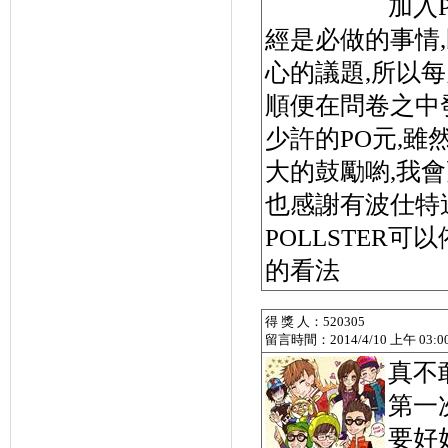
加入P
經是必做的事情
心的議題,所以
順便在問卷之中
少許的PO元,雖
大的鼓勵喲,我會
也感謝有波仕特
POLLSTER
的看法
得 獎 人：520305
留言時間：2014/4/10 上午 03:00
真不
第一
要好