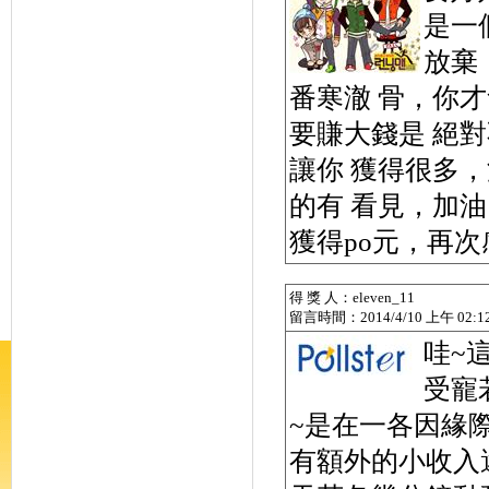
是一
放棄
番寒澈 骨，你
要賺大錢是 絕
讓你 獲得很多
的有 看見，加
獲得po元，再次
得 獎 人：eleven_11
留言時間：2014/4/10 上午 02:12
哇~
受寵
~是在一各因緣
有額外的小收入