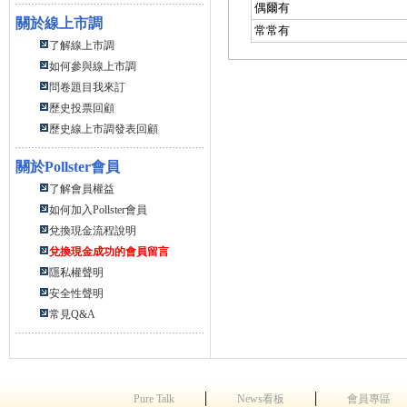
偶爾有
關於線上市調
常常有
了解線上市調
如何參與線上市調
問卷題目我來訂
歷史投票回顧
歷史線上市調發表回顧
關於
Pollster會員
了解會員權益
如何加入Pollster會員
兌換現金流程說明
兌換現金成功的會員留言
隱私權聲明
安全性聲明
常見Q&A
│
│
Pure Talk
News看板
會員專區