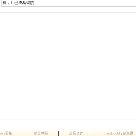
有，且已成為習慣
│
│
│
ews看板
會員專區
企業合作
FaceBook行銷集團