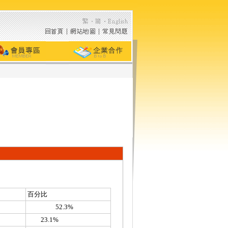
百分比
52.3%
23.1%