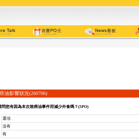
癌油影響狀況(260706)
請問您有因為本次致癌油事件而減少外食嗎？(5PO)
選項.
沒有
有