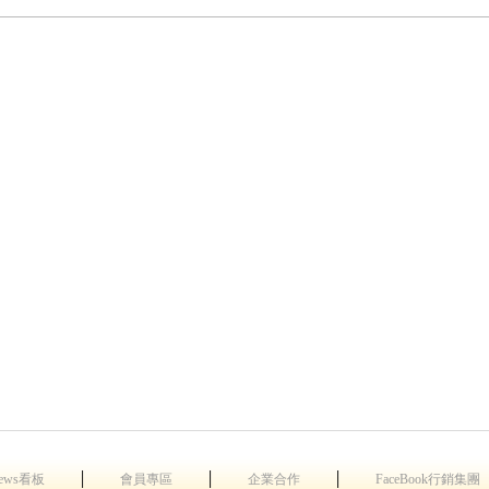
│
│
│
ews看板
會員專區
企業合作
FaceBook行銷集團