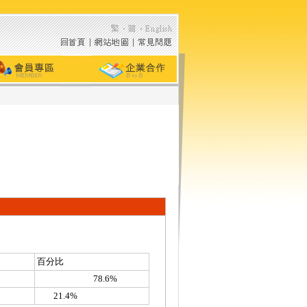
百分比
78.6%
21.4%