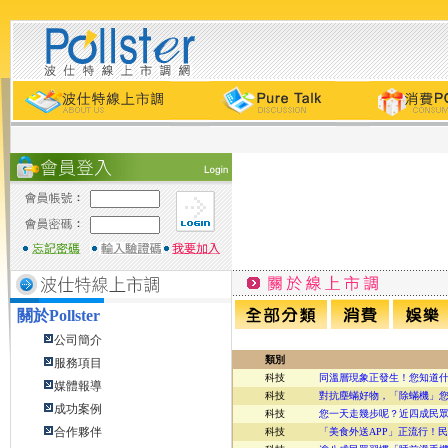
關於
Pollster
公司簡介
類別
服務項目
科技
同溫層現象正發生！您知道什麼
媒體報導
科技
對抗塵蟎好物，「除蟎機」您聽
成功案例
科技
您一天走幾步呢？近四成民眾有
合作夥伴
科技
「美食外送APP」正流行！民眾