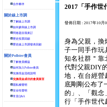
合作夥伴
2017「手作
關於線上市調
了解線上市調
發佈日期 : 2017年10月
如何參與線上市調
問卷題目我來訂
歷史投票回顧
身為父親，換
歷史線上市調發表回顧
子一同手作玩
關於
Pollster會員
知名社群＂靠
了解會員權益
代對父親DI
如何加入Pollster會員
兌換現金流程說明
地，在台經營
兌換現金成功的會員留言
底剛剛公布了一
隱私權聲明
安全性聲明
的」、「觀念
常見Q&A
行「手作世代