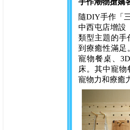
手作潮物搶嬌
隨DIY手作
中西屯店增設
類型主題的手
到療癒性滿足
寵物餐桌、3
床。其中寵物
寵物力和療癒