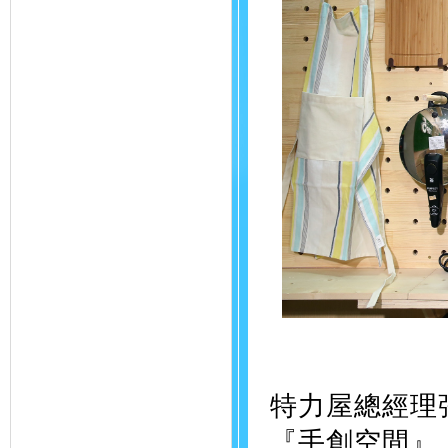
特力屋總經理
『手創空間』