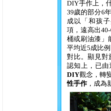
DIY手作上，
39歲的部分6
成以「和孩子
項，遠高出40-
桶或刷油漆」能
平均近5成比例
對比。顯見對
認知上，已由
DIY
觀念，轉
性手作
，成為