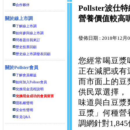
合作夥伴
Pollste
營養價值較高
關於線上市調
了解線上市調
如何參與線上市調
發佈日期 : 2018年12月
問卷題目我來訂
歷史投票回顧
歷史線上市調發表回顧
您經常喝豆漿
關於
Pollster會員
正在減肥或有
了解會員權益
而市面上的豆
如何加入Pollster會員
兌換現金流程說明
供民眾選擇，
兌換現金成功的會員留言
味道與白豆漿
隱私權聲明
安全性聲明
豆漿」何種營養
常見Q&A
調網針對1,8