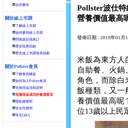
合作夥伴
Pollste
營養價值最高
關於線上市調
了解線上市調
如何參與線上市調
發佈日期 : 2019年01月
問卷題目我來訂
歷史投票回顧
歷史線上市調發表回顧
米飯為東方人
關於
Pollster會員
自助餐、火鍋
了解會員權益
角色，而除白
如何加入Pollster會員
兌換現金流程說明
飯種類，又一
兌換現金成功的會員留言
養價值最高呢？P
隱私權聲明
安全性聲明
位13歲以上民
常見Q&A