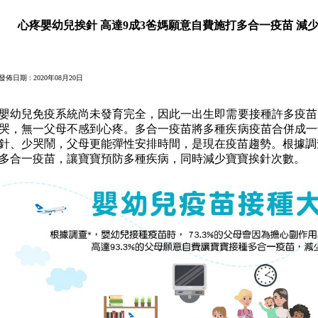
心疼嬰幼兒挨針 高達9成3爸媽願意自費施打多合一疫苗 減
發佈日期 : 2020年08月20日
嬰幼兒免疫系統尚未發育完全，因此一出生即需要接種許多疫苗
哭，無一父母不感到心疼。多合一疫苗將多種疾病疫苗合併成一
針、少哭鬧，父母更能彈性安排時間，是現在疫苗趨勢。根據調查*
多合一疫苗，讓寶寶預防多種疾病，同時減少寶寶挨針次數。