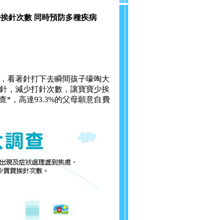
少挨針次數 同時預防多種疾病
，看著針打下去瞬間孩子嚎啕大
針，減少打針次數，讓寶寶少挨
，高達93.3%的父母願意自費