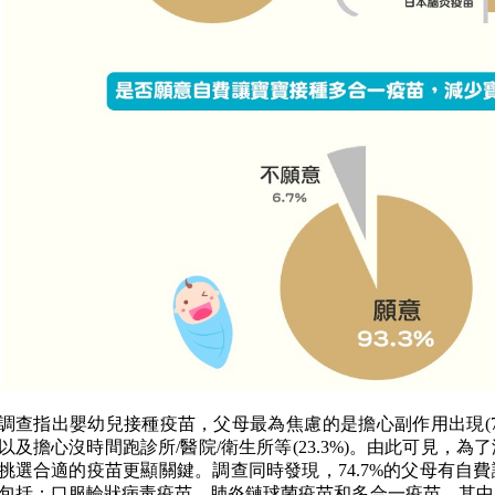
調查指出嬰幼兒接種疫苗，父母最為焦慮的是擔心副作用出現(73.3
以及擔心沒時間跑診所/醫院/衛生所等(23.3%)。由此可見，
挑選合適的疫苗更顯關鍵。調查同時發現，74.7%的父母有自
包括：口服輪狀病毒疫苗、肺炎鏈球菌疫苗和多合一疫苗，其中