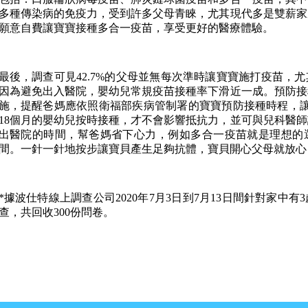
多種傳染病的免疫力，受到許多父母青睞，尤其現代多是雙薪家
願意自費讓寶寶接種多合一疫苗，享受更好的醫療體驗。
最後，調查可見42.7%的父母並無每次準時讓寶寶施打疫苗，
因為避免出入醫院，嬰幼兒常規疫苗接種率下滑近一成。預防接
施，提醒爸媽應依照衛福部疾病管制署的寶寶預防接種時程，讓
18個月的嬰幼兒按時接種，才不會影響抵抗力，並可與兒科醫
出醫院的時間，幫爸媽省下心力，例如多合一疫苗就是理想的
間。一針一針地按步讓寶貝產生足夠抗體，寶貝開心父母就放心
*據波仕特線上調查公司2020年7月3日到7月13日間針對家中
查，共回收300份問卷。