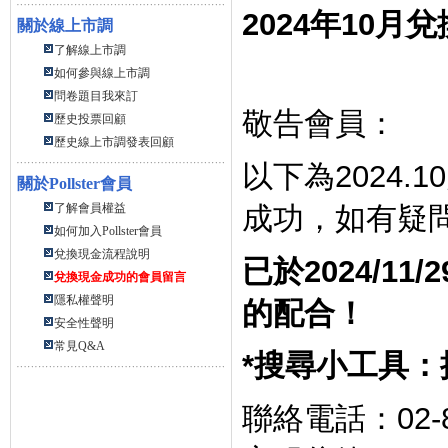
2024
年
10
月兌
關於線上市調
了解線上市調
如何參與線上市調
問卷題目我來訂
敬告會員：
歷史投票回顧
歷史線上市調發表回顧
以下為
2024.10
關於
Pollster會員
成功，如有疑
了解會員權益
如何加入Pollster會員
兌換現金流程說明
已於
2024/11/2
兌換現金成功的會員留言
隱私權聲明
的配合！
安全性聲明
常見Q&A
*
搜尋小工具：
聯絡電話：
02-