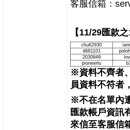
客服信箱：
ser
【
11/29
匯款之
chu62930
iam
d681101
polo
2030949
lo
pioneerlu
b
※資料不齊者
員資料不符者
※不在名單內
匯款帳戶資訊
來信至客服信