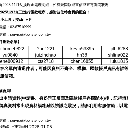
為
2025.11
月兌換現金處理明細，如有疑問歡迎來信或來電詢問狀況
2025/12/31(
三
)
進行匯款程序，感謝波仕特會員的配合！
尋小工具：按
ctrl + F
電話：
02-87510999
信箱：
service@pollster.com.tw
月匯款名單】
nihome0822
Yun1221
kevin53895
jill_6288
yu0840
juizinchao
hh38
shlina02
rene800912
cts2718
chen16855
lulu1815
在名單內遭退件者，可能因資料不齊全、模糊、匯款帳戶資訊有誤
服信箱。
醒會員
!
出申請資料
(
申請書、身份證正反面及匯款帳戶存摺影本
)
後，記得填
傳真資料常出現資料模糊難以辨識之狀況，請多利用客服信箱，以電
信箱：
service@pollster.com.tw
仕特線上市調網
2026.01.05