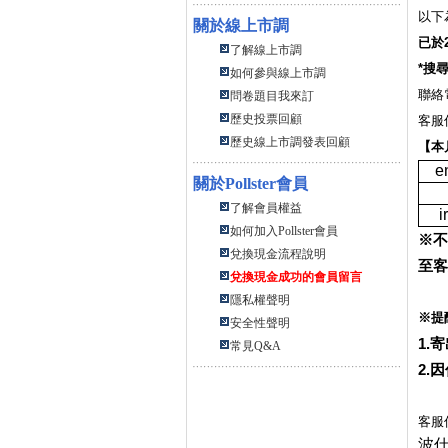
以下
關於線上市調
已於
了解線上市調
*
搜
如何參與線上市調
聯絡
問卷題目我來訂
歷史投票回顧
客服
歷史線上市調發表回顧
【本
e
關於
Pollster會員
了解會員權益
i
如何加入Pollster會員
※不
兌換現金流程說明
至客
兌換現金成功的會員留言
隱私權聲明
※提
安全性聲明
1.
寄
常見Q&A
2.
因
客服
波